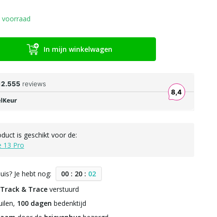
 voorraad
In mijn winkelwagen
oduct is geschikt voor de:
e 13 Pro
uis? Je hebt nog:
0
0
:
2
0
:
0
1
Track & Trace
verstuurd
ilen,
100 dagen
bedenktijd