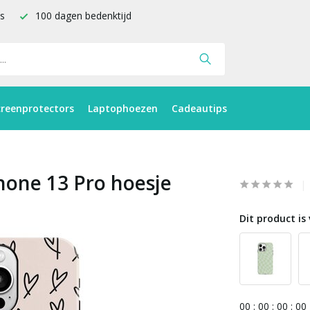
is
100 dagen bedenktijd
creenprotectors
Laptophoezen
Cadeautips
Phone 13 Pro hoesje
Dit product is 
0
0
:
0
0
:
0
0
:
0
0