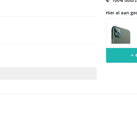
100% duur
🍃
Hier al aan ge
+ 