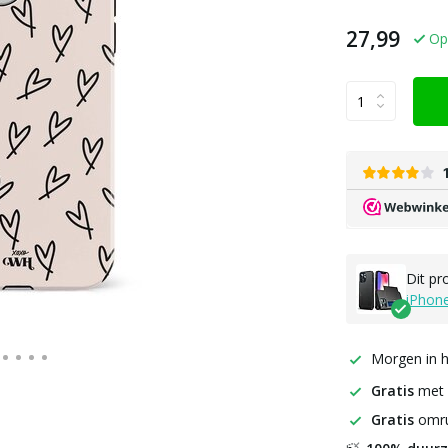
27,99
Op
Dit pr
iPhon
Morgen in h
Gratis
met
Gratis
omru