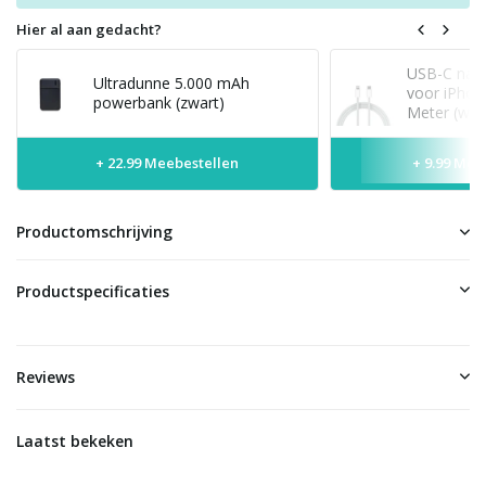
Hier al aan gedacht?
USB-C naar
Ultradunne 5.000 mAh
voor iPhon
powerbank (zwart)
Meter (wit)
+ 22.99 Meebestellen
+ 9.99 Mee
Productomschrijving
Productspecificaties
Reviews
Laatst bekeken