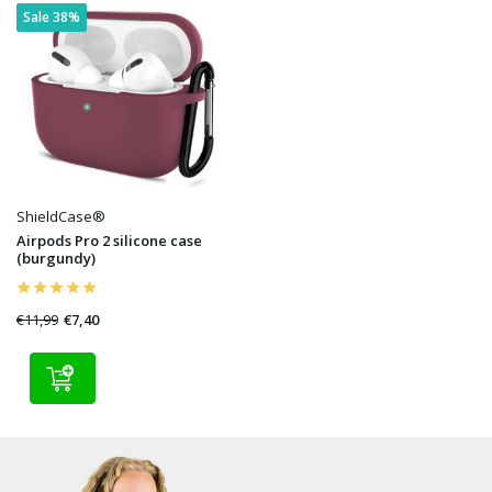
Sale 38%
ShieldCase®
Airpods Pro 2 silicone case
(burgundy)
€11,99
€7,40