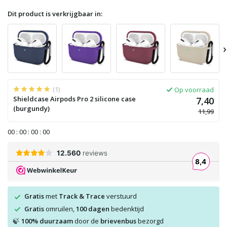
Dit product is verkrijgbaar in:
›
(1)
Op voorraad
Shieldcase Airpods Pro 2 silicone case
7,40
(burgundy)
11,99
0
0
:
0
0
:
0
0
:
0
0
Gratis
met
Track & Trace
verstuurd
Gratis
omruilen,
100 dagen
bedenktijd
100% duurzaam
door de
brievenbus
bezorgd
🍃