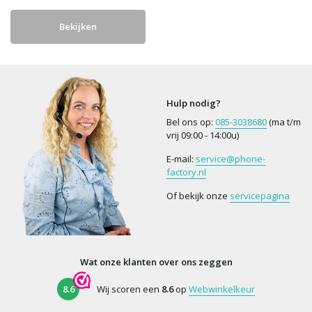
Bekijken
Hulp nodig?
Bel ons op:
085-3038680
(ma t/m
vrij 09:00 - 14:00u)
E-mail:
service@phone-
factory.nl
Of bekijk onze
servicepagina
Wat onze klanten over ons zeggen
8.6
Wij scoren een
8.6
op
Webwinkelkeur