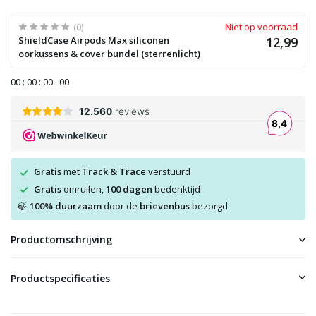
(0)
Niet op voorraad
ShieldCase Airpods Max siliconen
12,99
oorkussens & cover bundel (sterrenlicht)
0
0
:
0
0
:
0
0
:
0
0
Gratis
met
Track & Trace
verstuurd
Gratis
omruilen,
100 dagen
bedenktijd
100% duurzaam
door de
brievenbus
bezorgd
🍃
Productomschrijving
Productspecificaties