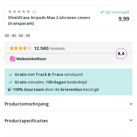
(0)
Op voorraad
ShieldCase Airpods Max 2 siliconen covers
9,99
(transparant)
0
0
:
0
0
:
0
0
:
0
0
Gratis
met
Track & Trace
verstuurd
Gratis
omruilen,
100 dagen
bedenktijd
100% duurzaam
door de
brievenbus
bezorgd
🍃
Productomschrijving
Productspecificaties