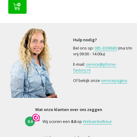
Hulp nodig?
Bel ons op:
085-3038680
(ma t/m
vrij 09:00 - 14:00u)
E-mail:
service@phone-
factory.nl
Of bekijk onze
servicepagina
Wat onze klanten over ons zeggen
8.6
Wij scoren een
8.6
op
Webwinkelkeur