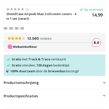
(0)
Op voorraad
ShieldCase Airpods Max 2 siliconen covers - 4
14,99
in 1 set (zwart)
0
0
:
0
0
:
0
0
:
0
0
Gratis
met
Track & Trace
verstuurd
Gratis
omruilen,
100 dagen
bedenktijd
100% duurzaam
door de
brievenbus
bezorgd
🍃
Productomschrijving
Productspecificaties