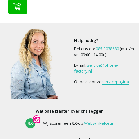
Hulp nodig?
Bel ons op:
085-3038680
(ma t/m
vrij 09:00 - 14:00u)
E-mail:
service@phone-
factory.nl
Of bekijk onze
servicepagina
Wat onze klanten over ons zeggen
8.6
Wij scoren een
8.6
op
Webwinkelkeur