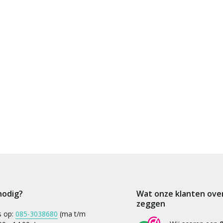
nodig?
Wat onze klanten ove
zeggen
s op:
085-3038680
(ma t/m