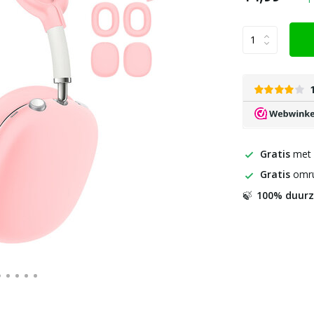
Gratis
met
Gratis
omru
100% duur
🍃