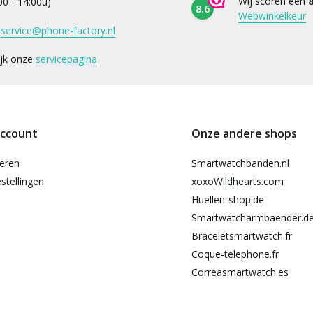
Wij scoren een
8
:00 - 14:00u)
8.6
Webwinkelkeur
:
service@phone-factory.nl
ijk onze
servicepagina
account
Onze andere shops
reren
Smartwatchbanden.nl
stellingen
xoxoWildhearts.com
Huellen-shop.de
Smartwatcharmbaender.d
Braceletsmartwatch.fr
Coque-telephone.fr
Correasmartwatch.es