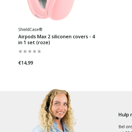
ShieldCase®
Airpods Max 2 siliconen covers - 4
in 1 set (roze)
€14,99
Hulp 
Bel on