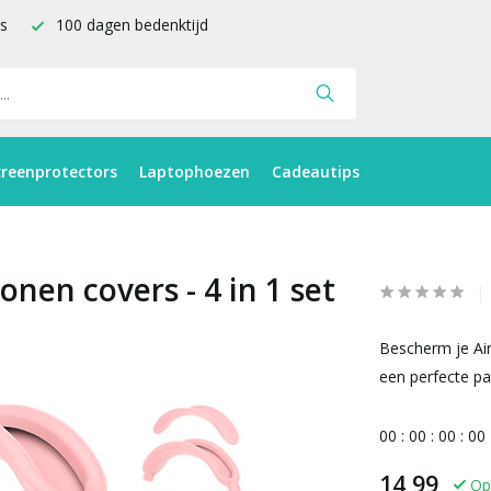
is
100 dagen bedenktijd
creenprotectors
Laptophoezen
Cadeautips
onen covers - 4 in 1 set
Bescherm je Air
een perfecte pa
0
0
:
0
0
:
0
0
:
0
0
14,99
Op