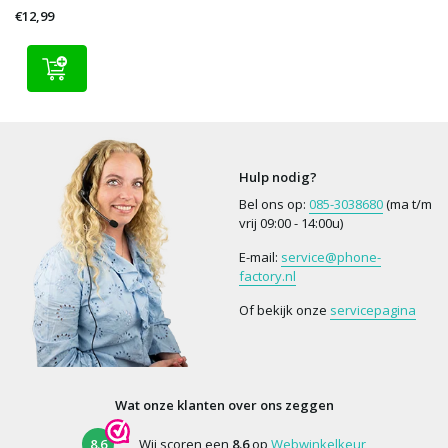
€12,99
Hulp nodig?
Bel ons op:
085-3038680
(ma t/m
vrij 09:00 - 14:00u)
E-mail:
service@phone-
factory.nl
Of bekijk onze
servicepagina
Wat onze klanten over ons zeggen
8.6
Wij scoren een
8.6
op
Webwinkelkeur