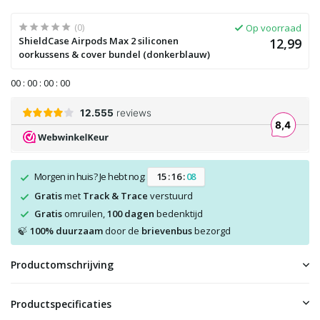
(0)
Op voorraad
ShieldCase Airpods Max 2 siliconen
12,99
oorkussens & cover bundel (donkerblauw)
0
0
:
0
0
:
0
0
:
0
0
Morgen in huis? Je hebt nog:
1
5
:
1
6
:
0
8
Gratis
met
Track & Trace
verstuurd
Gratis
omruilen,
100 dagen
bedenktijd
100% duurzaam
door de
brievenbus
bezorgd
🍃
Productomschrijving
Productspecificaties