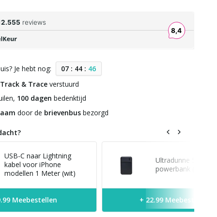
uis? Je hebt nog:
0
7
:
4
4
:
4
6
Track & Trace
verstuurd
ilen,
100 dagen
bedenktijd
zaam
door de
brievenbus
bezorgd
dacht?
USB-C naar Lightning
Ultradunne 5.000 
kabel voor iPhone
powerbank (zwart)
modellen 1 Meter (wit)
9.99 Meebestellen
+ 22.99 Meebestellen