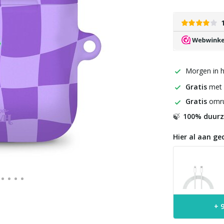
Morgen in h
Gratis
met
Gratis
omru
100% duur
🍃
Hier al aan ge
+ 