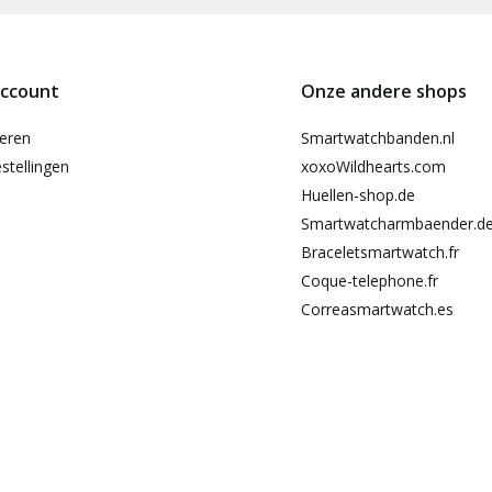
account
Onze andere shops
reren
Smartwatchbanden.nl
stellingen
xoxoWildhearts.com
Huellen-shop.de
Smartwatcharmbaender.d
Braceletsmartwatch.fr
Coque-telephone.fr
Correasmartwatch.es