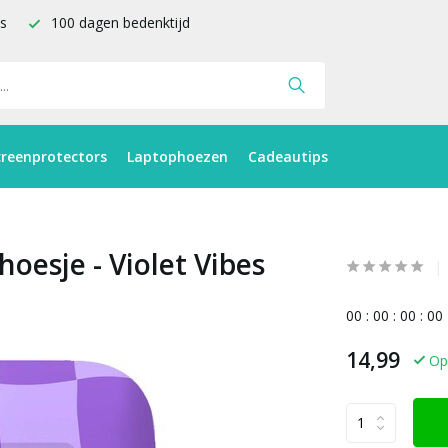
is
100 dagen bedenktijd
creenprotectors
Laptophoezen
Cadeautips
hoesje - Violet Vibes
0
0
:
0
0
:
0
0
:
0
0
14,99
Op