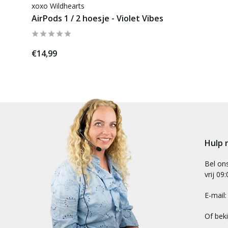
xoxo Wildhearts
AirPods 1 / 2 hoesje - Violet Vibes
€14,99
Hulp 
Bel on
vrij 09
E-mail
Of bek