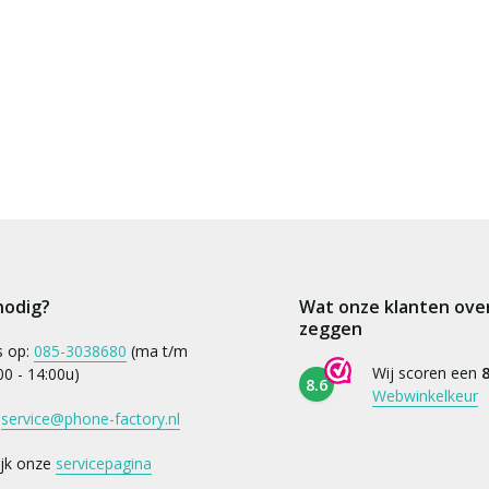
nodig?
Wat onze klanten ove
zeggen
s op:
085-3038680
(ma t/m
Wij scoren een
8
:00 - 14:00u)
8.6
Webwinkelkeur
:
service@phone-factory.nl
ijk onze
servicepagina