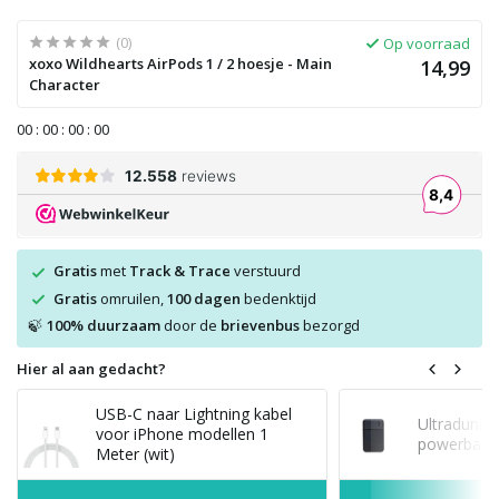
(0)
Op voorraad
xoxo Wildhearts AirPods 1 / 2 hoesje - Main
14,99
Character
0
0
:
0
0
:
0
0
:
0
0
Gratis
met
Track & Trace
verstuurd
Gratis
omruilen,
100 dagen
bedenktijd
100% duurzaam
door de
brievenbus
bezorgd
🍃
Hier al aan gedacht?
USB-C naar Lightning kabel
Ultradunne
voor iPhone modellen 1
powerbank 
Meter (wit)