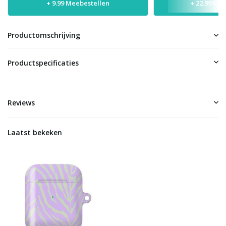
+ 9.99 Meebestellen
+ 22.99 Me
Productomschrijving
Productspecificaties
Reviews
Laatst bekeken