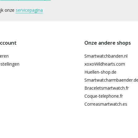
ijk onze
servicepagina
account
Onze andere shops
reren
Smartwatchbanden.nl
stellingen
xoxoWildhearts.com
Huellen-shop.de
Smartwatcharmbaender.d
Braceletsmartwatch.fr
Coque-telephone.fr
Correasmartwatch.es