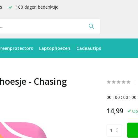
is
100 dagen bedenktijd
creenprotectors
Laptophoezen
Cadeautips
 hoesje - Chasing
0
0
:
0
0
:
0
0
:
0
0
14,99
Op