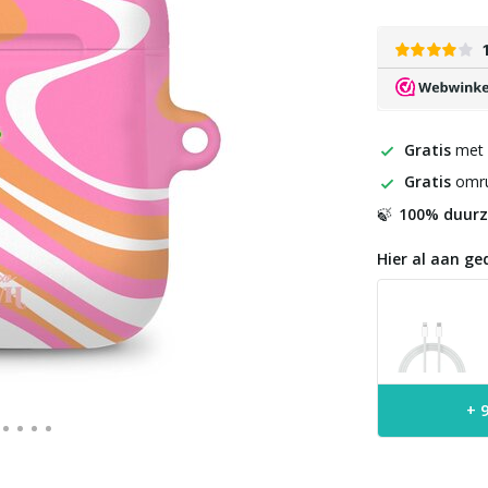
Gratis
met
Gratis
omru
100% duur
🍃
Hier al aan ge
+ 