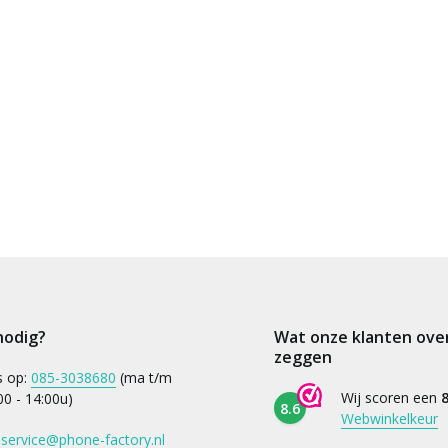
nodig?
Wat onze klanten ove
zeggen
s op:
085-3038680
(ma t/m
Wij scoren een
8
:00 - 14:00u)
8.6
Webwinkelkeur
:
service@phone-factory.nl