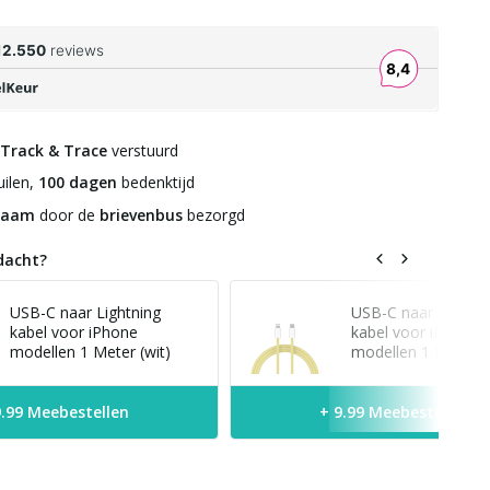
Track & Trace
verstuurd
ilen,
100 dagen
bedenktijd
zaam
door de
brievenbus
bezorgd
dacht?
USB-C naar Lightning
USB-C naar Lightni
kabel voor iPhone
kabel voor iPhone
modellen 1 Meter (wit)
modellen 1 Meter (
9.99 Meebestellen
+ 9.99 Meebestellen