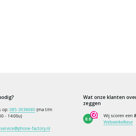
nodig?
Wat onze klanten ove
zeggen
s op:
085-3038680
(ma t/m
Wij scoren een
8
:00 - 14:00u)
8.6
Webwinkelkeur
:
service@phone-factory.nl