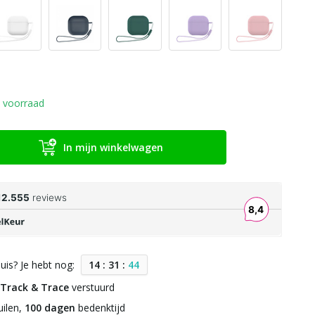
 voorraad
In mijn winkelwagen
uis? Je hebt nog:
1
4
:
3
1
:
4
4
Track & Trace
verstuurd
ilen,
100 dagen
bedenktijd