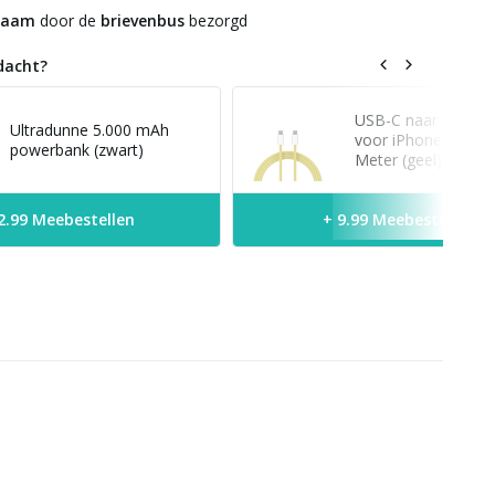
zaam
door de
brievenbus
bezorgd
dacht?
USB-C naar USB-C 
Ultradunne 5.000 mAh
voor iPhone modell
powerbank (zwart)
Meter (geel)
2.99 Meebestellen
+ 9.99 Meebestellen