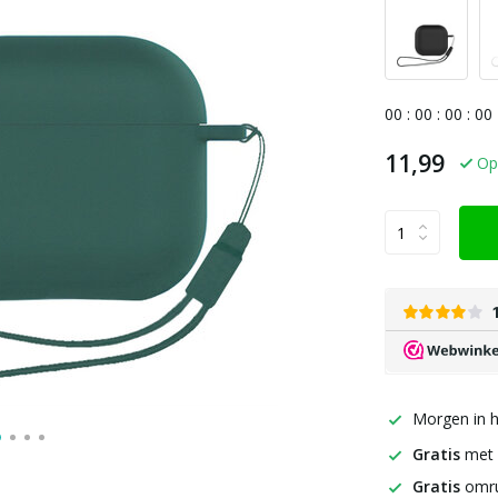
0
0
:
0
0
:
0
0
:
0
0
11,99
Op
Morgen in h
Gratis
met
Gratis
omru