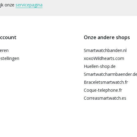
ijk onze
servicepagina
account
Onze andere shops
reren
Smartwatchbanden.nl
stellingen
xoxoWildhearts.com
Huellen-shop.de
Smartwatcharmbaender.d
Braceletsmartwatch.fr
Coque-telephone.fr
Correasmartwatch.es