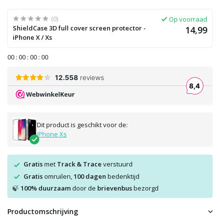
(0)
Op voorraad
ShieldCase 3D full cover screen protector -
14,99
iPhone X / Xs
0
0
:
0
0
:
0
0
:
0
0
Dit product is geschikt voor de:
iPhone Xs
Gratis
met
Track & Trace
verstuurd
Gratis
omruilen,
100 dagen
bedenktijd
100% duurzaam
door de
brievenbus
bezorgd
🍃
Productomschrijving