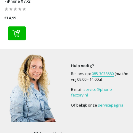
- iPhone X / Xs
€14,99
Hulp nodig?
Bel ons op:
085-3038680
(ma t/m
vrij 09:00 - 14:00u)
E-mail:
service@phone-
factory.nl
Of bekijk onze
servicepagina