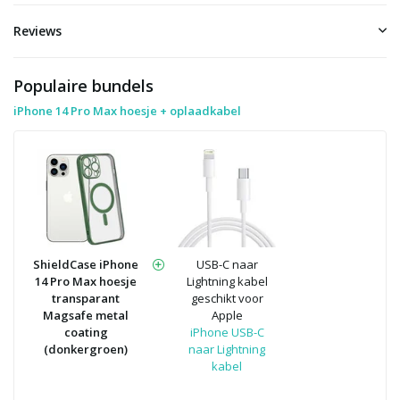
Reviews
Populaire bundels
iPhone 14 Pro Max hoesje + oplaadkabel
ShieldCase iPhone
USB-C naar
14 Pro Max hoesje
Lightning kabel
transparant
geschikt voor
Magsafe metal
Apple
coating
iPhone USB-C
(donkergroen)
naar Lightning
kabel