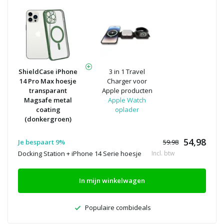
ShieldCase iPhone
3 in 1 Travel
14 Pro Max hoesje
Charger voor
transparant
Apple producten
Magsafe metal
Apple Watch
coating
oplader
(donkergroen)
54,98
Je bespaart 9%
59.98
Docking Station + iPhone 14 Serie hoesje
Incl. btw
In mijn winkelwagen
Populaire combideals