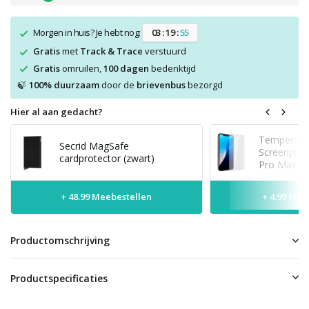
Morgen in huis? Je hebt nog:
0
3
:
1
9
:
5
4
Gratis
met
Track & Trace
verstuurd
Gratis
omruilen,
100 dagen
bedenktijd
100% duurzaam
door de
brievenbus
bezorgd
🍃
Hier al aan gedacht?
Tempered 
Secrid MagSafe
Screenprot
cardprotector (zwart)
Pro Max
+ 48.99 Meebestellen
+ 4.99 Mee
Productomschrijving
Productspecificaties