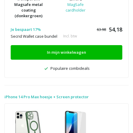
Magsafe metal
MagSafe
coating
cardholder
(donkergroen)
54,18
Je bespaart 17%
63.98
Secrid Wallet case bundel
Incl. btw
In mijn winkelwagen
Populaire combideals
iPhone 14 Pro Max hoesje + Screen protector