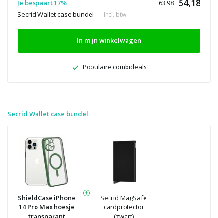
54,18
Je bespaart 17%
63.98
Secrid Wallet case bundel
Incl. btw
In mijn winkelwagen
Populaire combideals
Secrid Wallet case bundel
ShieldCase iPhone
Secrid MagSafe
14 Pro Max hoesje
cardprotector
transparant
(zwart)