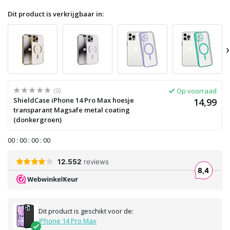
Dit product is verkrijgbaar in:
›
(0)
Op voorraad
ShieldCase iPhone 14 Pro Max hoesje
14,99
transparant Magsafe metal coating
(donkergroen)
0
0
:
0
0
:
0
0
:
0
0
Dit product is geschikt voor de:
iPhone 14 Pro Max