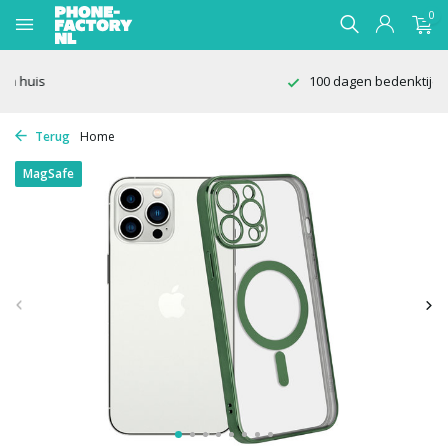
0
100 dagen bedenktijd
Terug
Home
MagSafe