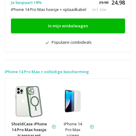
24,98
Je bespaart 18%
29.98
iPhone 14 Pro Max hoesje + oplaadkabel
Incl. btw
In mijn winkelwagen
Populaire combideals
iPhone 14 Pro Max + volledige bescherming
ShieldCase iPhone
iPhone 14
14 Pro Max hoesje
Pro Max
transparant
screen