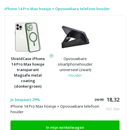
iPhone 14 Pro Max hoesje + Opvouwbare telefoon houder
ShieldCase iPhone
Opvouwbare
14 Pro Max hoesje
smartphonehouder
transparant
universeel (zwart)
Magsafe metal
Houder
coating
(donkergroen)
18,32
Je bespaart 29%
24.98
iPhone 14 Pro Max hoesje + Opvouwbare telefoon
Incl. btw
houder
In mijn winkelwagen