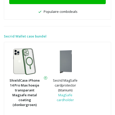
Populaire combideals
Secrid Wallet case bundel
ShieldCase iPhone
Secrid MagSafe
14 Pro Max hoesje
cardprotector
transparant
(titanium)
Magsafe metal
MagSafe
coating
cardholder
(donkergroen)