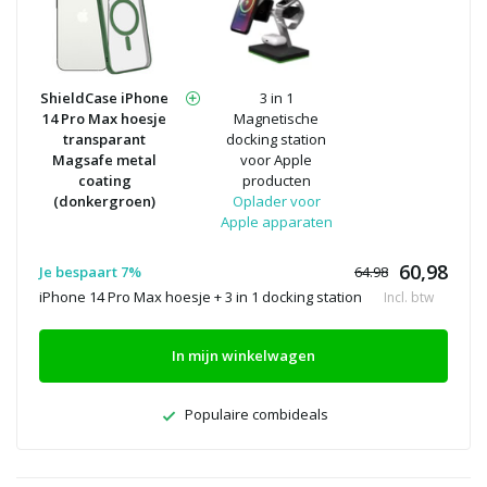
ShieldCase iPhone
3 in 1
14 Pro Max hoesje
Magnetische
transparant
docking station
Magsafe metal
voor Apple
coating
producten
(donkergroen)
Oplader voor
Apple apparaten
60,98
Je bespaart 7%
64.98
iPhone 14 Pro Max hoesje + 3 in 1 docking station
Incl. btw
In mijn winkelwagen
Populaire combideals