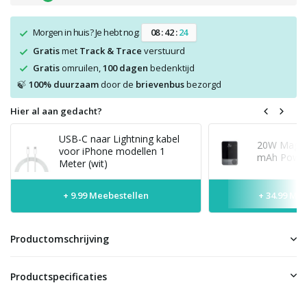
Morgen in huis? Je hebt nog:
0
8
:
4
2
:
2
3
Gratis
met
Track & Trace
verstuurd
Gratis
omruilen,
100 dagen
bedenktijd
100% duurzaam
door de
brievenbus
bezorgd
🍃
Hier al aan gedacht?
USB-C naar Lightning kabel
20W MagSaf
voor iPhone modellen 1
mAh Power
Meter (wit)
+ 9.99 Meebestellen
+ 34.99 Me
Productomschrijving
Productspecificaties