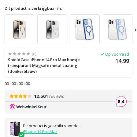
Dit product is verkrijgbaar in:
›
(0)
Op voorraad
ShieldCase iPhone 14 Pro Max hoesje
14,99
transparant Magsafe metal coating
(donkerblauw)
0
0
:
0
0
:
0
0
:
0
0
Dit product is geschikt voor de:
iPhone 14 Pro Max