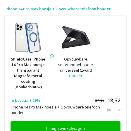
iPhone 14 Pro Max hoesje + Opvouwbare telefoon houder
ShieldCase iPhone
Opvouwbare
14 Pro Max hoesje
smartphonehouder
transparant
universeel (zwart)
Magsafe metal
Houder
coating
(donkerblauw)
18,32
Je bespaart 29%
24.98
iPhone 14 Pro Max hoesje + Opvouwbare telefoon
Incl. btw
houder
In mijn winkelwagen