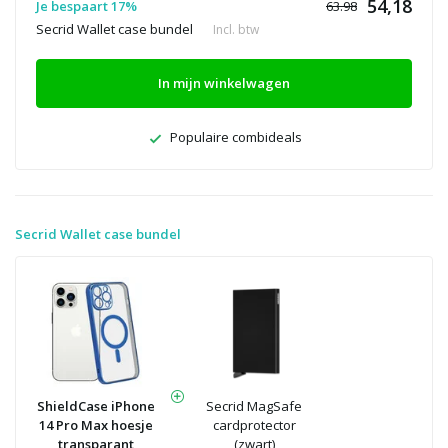
54,18
Je bespaart 17%
63.98
Secrid Wallet case bundel
Incl. btw
In mijn winkelwagen
Populaire combideals
Secrid Wallet case bundel
ShieldCase iPhone
Secrid MagSafe
14 Pro Max hoesje
cardprotector
transparant
(zwart)