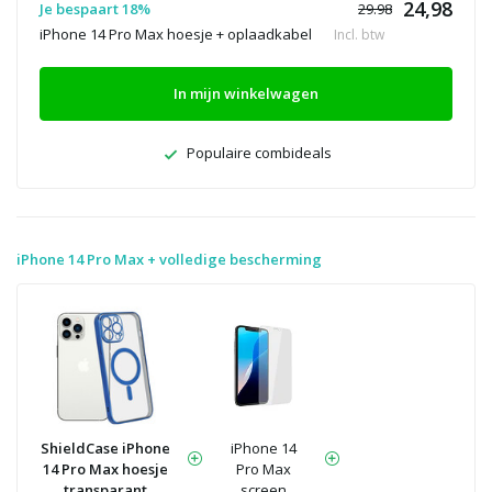
24,98
Je bespaart 18%
29.98
iPhone 14 Pro Max hoesje + oplaadkabel
Incl. btw
In mijn winkelwagen
Populaire combideals
iPhone 14 Pro Max + volledige bescherming
ShieldCase iPhone
iPhone 14
14 Pro Max hoesje
Pro Max
transparant
screen