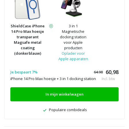
ShieldCase iPhone
3 in 1
14 Pro Max hoesje
Magnetische
transparant
docking station
Magsafe metal
voor Apple
coating
producten
(donkerblauw)
Oplader voor
Apple apparaten
60,98
Je bespaart 7%
64.98
iPhone 14 Pro Max hoesje + 3 in 1 docking station
Incl. btw
In mijn winkelwagen
Populaire combideals