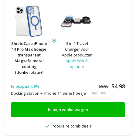
ShieldCase iPhone
3 in 1 Travel
14 Pro Max hoesje
Charger voor
transparant
Apple producten
Magsafe metal
Apple Watch
coating
oplader
(donkerblauw)
54,98
Je bespaart 9%
59.98
Docking Station + iPhone 14 Serie hoesje
Incl. btw
In mijn winkelwagen
Populaire combideals