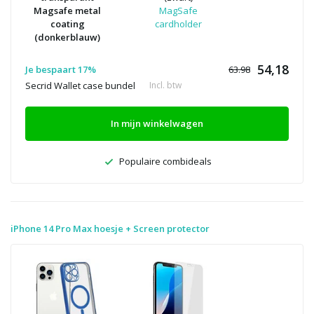
Magsafe metal
MagSafe
coating
cardholder
(donkerblauw)
54,18
Je bespaart 17%
63.98
Secrid Wallet case bundel
Incl. btw
In mijn winkelwagen
Populaire combideals
iPhone 14 Pro Max hoesje + Screen protector