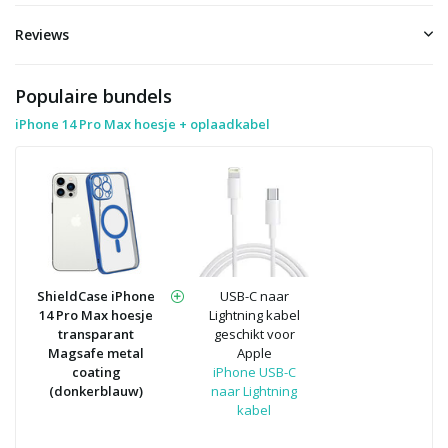
Reviews
Populaire bundels
iPhone 14 Pro Max hoesje + oplaadkabel
ShieldCase iPhone
USB-C naar
14 Pro Max hoesje
Lightning kabel
transparant
geschikt voor
Magsafe metal
Apple
coating
iPhone USB-C
(donkerblauw)
naar Lightning
kabel