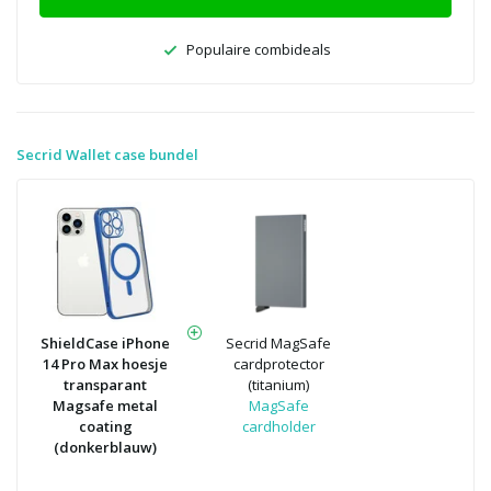
Populaire combideals
Secrid Wallet case bundel
ShieldCase iPhone
Secrid MagSafe
14 Pro Max hoesje
cardprotector
transparant
(titanium)
Magsafe metal
MagSafe
coating
cardholder
(donkerblauw)