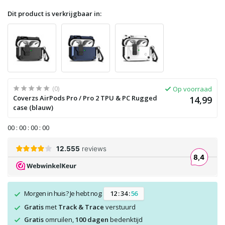
Dit product is verkrijgbaar in:
(0)
Op voorraad
Coverzs AirPods Pro / Pro 2 TPU & PC Rugged
14,99
case (blauw)
0
0
:
0
0
:
0
0
:
0
0
Morgen in huis? Je hebt nog:
1
2
:
3
4
:
5
6
Gratis
met
Track & Trace
verstuurd
Gratis
omruilen,
100 dagen
bedenktijd