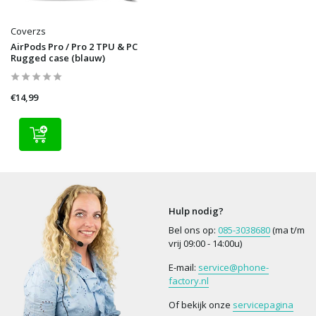
Coverzs
AirPods Pro / Pro 2 TPU & PC
Rugged case (blauw)
€14,99
Hulp nodig?
Bel ons op:
085-3038680
(ma t/m
vrij 09:00 - 14:00u)
E-mail:
service@phone-
factory.nl
Of bekijk onze
servicepagina