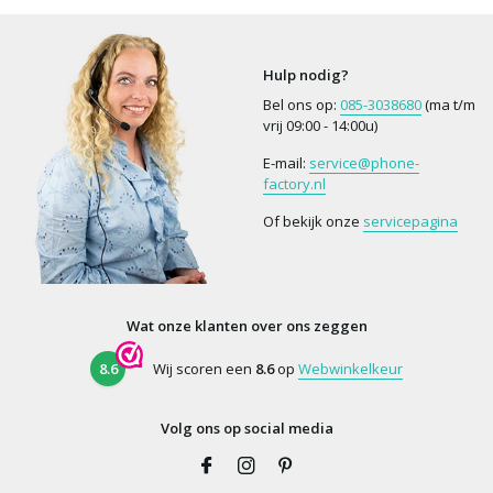
Hulp nodig?
Bel ons op:
085-3038680
(ma t/m
vrij 09:00 - 14:00u)
E-mail:
service@phone-
factory.nl
Of bekijk onze
servicepagina
Wat onze klanten over ons zeggen
8.6
Wij scoren een
8.6
op
Webwinkelkeur
Volg ons op social media