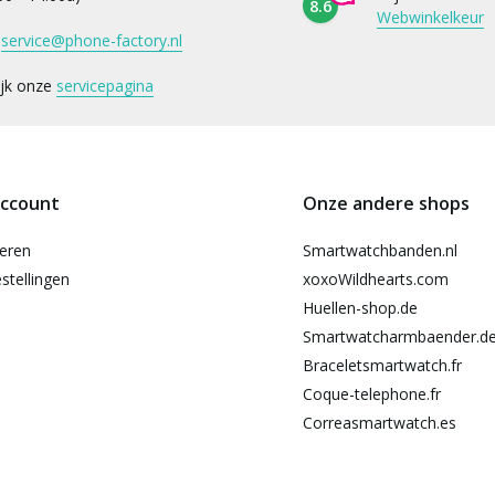
8.6
Webwinkelkeur
:
service@phone-factory.nl
ijk onze
servicepagina
account
Onze andere shops
reren
Smartwatchbanden.nl
stellingen
xoxoWildhearts.com
Huellen-shop.de
Smartwatcharmbaender.d
Braceletsmartwatch.fr
Coque-telephone.fr
Correasmartwatch.es