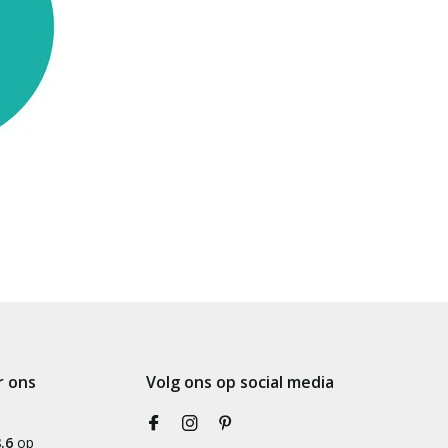
r ons
Volg ons op social media
.6
op