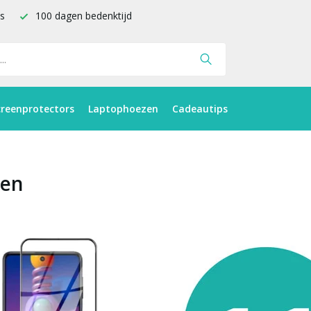
is
100 dagen bedenktijd
creenprotectors
Laptophoezen
Cadeautips
ten