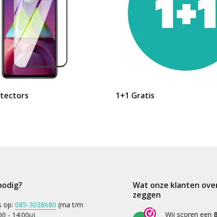
tectors
1+1 Gratis
nodig?
Wat onze klanten ove
zeggen
s op:
085-3038680
(ma t/m
Wij scoren een
8
:00 - 14:00u)