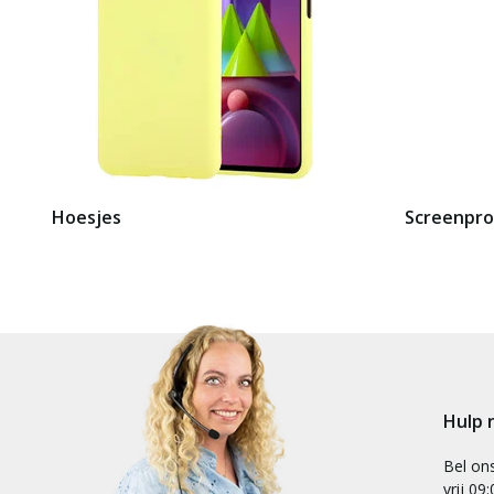
Hoesjes
Screenpro
Hulp 
Bel on
vrij 09