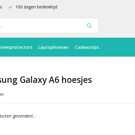
is
100 dagen bedenktijd
creenprotectors
Laptophoezen
Cadeautips
ung Galaxy A6 hoesjes
en
ucten gevonden!...