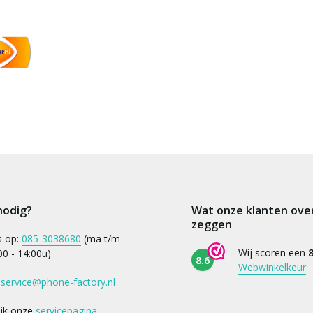
nodig?
Wat onze klanten ove
zeggen
s op:
085-3038680
(ma t/m
Wij scoren een
8
:00 - 14:00u)
8.6
Webwinkelkeur
:
service@phone-factory.nl
ijk onze
servicepagina