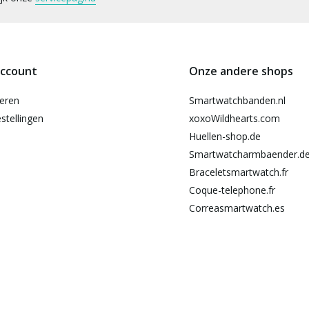
account
Onze andere shops
reren
Smartwatchbanden.nl
stellingen
xoxoWildhearts.com
Huellen-shop.de
Smartwatcharmbaender.d
Braceletsmartwatch.fr
Coque-telephone.fr
Correasmartwatch.es