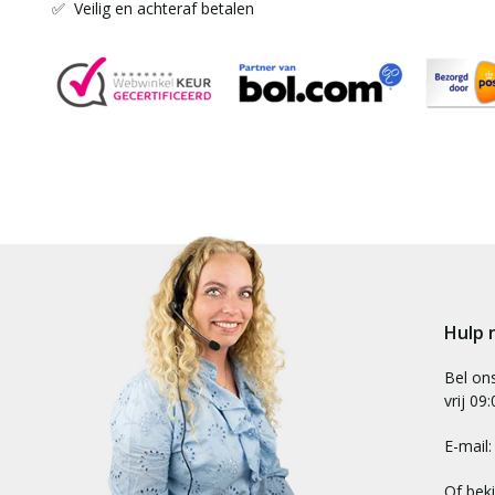
✅ Veilig en achteraf betalen
Hulp 
Bel on
vrij 09
E-mail
Of bek