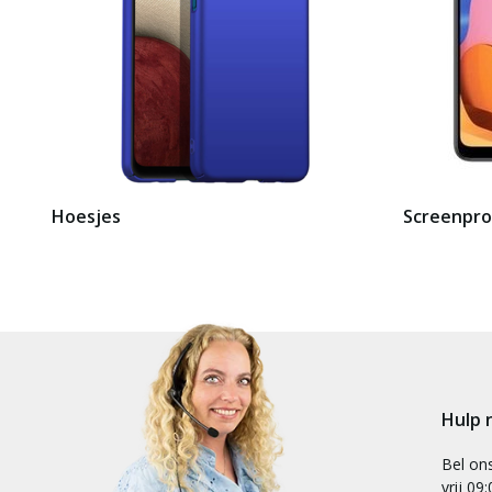
Hoesjes
Screenpro
Hulp 
Bel on
vrij 09