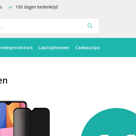
is
100 dagen bedenktijd
creenprotectors
Laptophoezen
Cadeautips
en