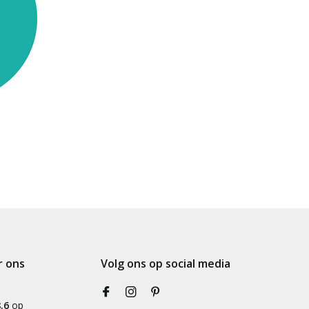
r ons
Volg ons op social media
.6
op