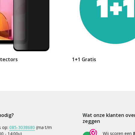
tectors
1+1 Gratis
nodig?
Wat onze klanten ove
zeggen
s op:
085-3038680
(ma t/m
Wij scoren een
8
:00 - 14:00u)