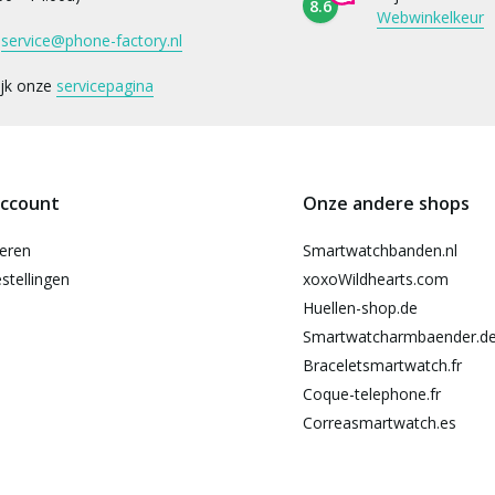
8.6
Webwinkelkeur
:
service@phone-factory.nl
ijk onze
servicepagina
account
Onze andere shops
reren
Smartwatchbanden.nl
stellingen
xoxoWildhearts.com
Huellen-shop.de
Smartwatcharmbaender.d
Braceletsmartwatch.fr
Coque-telephone.fr
Correasmartwatch.es