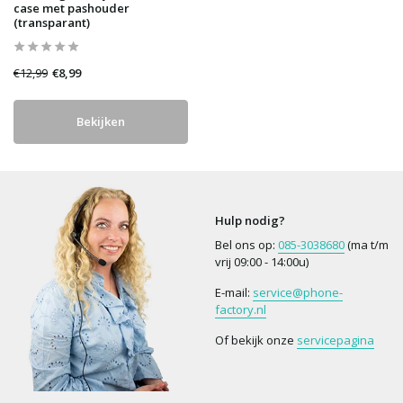
case met pashouder
(transparant)
€12,99
€8,99
Bekijken
Hulp nodig?
Bel ons op:
085-3038680
(ma t/m
vrij 09:00 - 14:00u)
E-mail:
service@phone-
factory.nl
Of bekijk onze
servicepagina