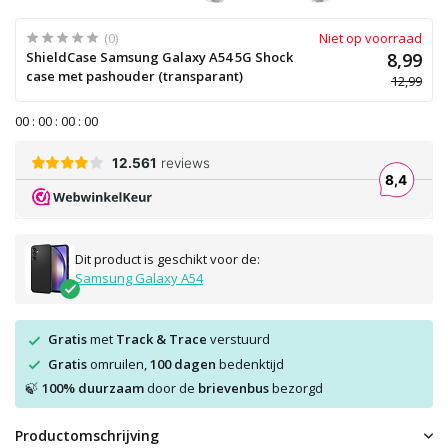
(0)
Niet op voorraad
ShieldCase Samsung Galaxy A54 5G Shock
8,99
case met pashouder (transparant)
12,99
0
0
:
0
0
:
0
0
:
0
0
Dit product is geschikt voor de:
Samsung Galaxy A54
Gratis
met
Track & Trace
verstuurd
Gratis
omruilen,
100 dagen
bedenktijd
100% duurzaam
door de
brievenbus
bezorgd
🍃
Productomschrijving