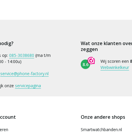
nodig?
Wat onze klanten ove
zeggen
s op:
085-3038680
(ma t/m
Wij scoren een
8
:00 - 14:00u)
8.6
Webwinkelkeur
:
service@phone-factory.nl
ijk onze
servicepagina
account
Onze andere shops
reren
Smartwatchbanden.nl