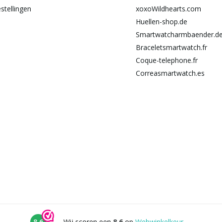
stellingen
xoxoWildhearts.com
Huellen-shop.de
Smartwatcharmbaender.d
Braceletsmartwatch.fr
Coque-telephone.fr
Correasmartwatch.es
8.6
Wij scoren een
8.6
op
Webwinkelkeur