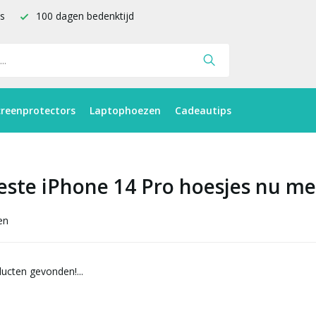
is
100 dagen bedenktijd
creenprotectors
Laptophoezen
Cadeautips
este iPhone 14 Pro hoesjes nu me
en
ucten gevonden!...