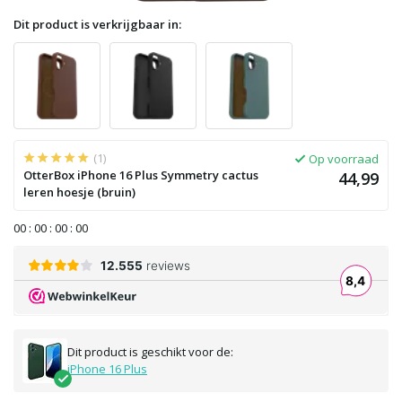
Dit product is verkrijgbaar in:
(1)
Op voorraad
OtterBox iPhone 16 Plus Symmetry cactus
44,99
leren hoesje (bruin)
0
0
:
0
0
:
0
0
:
0
0
Dit product is geschikt voor de:
iPhone 16 Plus