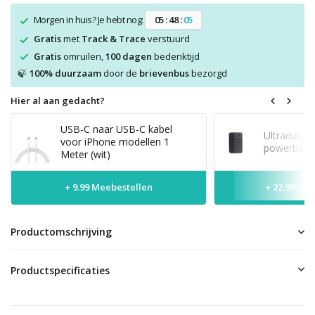
Morgen in huis? Je hebt nog:
0
5
:
4
8
:
0
4
Gratis
met
Track & Trace
verstuurd
Gratis
omruilen,
100 dagen
bedenktijd
100% duurzaam
door de
brievenbus
bezorgd
🍃
Hier al aan gedacht?
USB-C naar USB-C kabel
Ultradunne
voor iPhone modellen 1
powerbank 
Meter (wit)
+ 9.99 Meebestellen
+ 22.99 Me
Productomschrijving
Productspecificaties