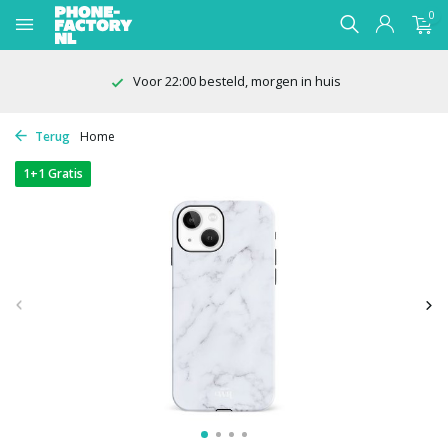
0
100 dagen bedenktijd
Terug
Home
1+1 Gratis