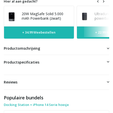
Hier al aan gedacht?
20W MagSafe Solid 5.000
Ultradunne
mAh Powerbank (zwart)
powerbank 
+ 34.99 Meebestellen
+ 22.99 Me
Productomschrijving
Productspecificaties
Reviews
Populaire bundels
Docking Station + iPhone 14 Serie hoesje