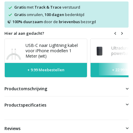
Gratis
met
Track & Trace
verstuurd
Gratis
omruilen,
100 dagen
bedenktijd
100% duurzaam
door de
brievenbus
bezorgd
🍃
Hier al aan gedacht?
USB-C naar Lightning kabel
Ultradunne
voor iPhone modellen 1
powerbank 
Meter (wit)
+ 9.99 Meebestellen
+ 22.99 Me
Productomschrijving
Productspecificaties
Reviews