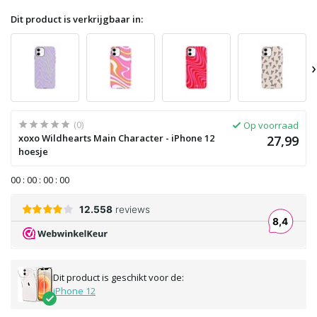
Dit product is verkrijgbaar in:
›
(0)
Op voorraad
xoxo Wildhearts Main Character - iPhone 12
27,99
hoesje
0
0
:
0
0
:
0
0
:
0
0
Dit product is geschikt voor de:
iPhone 12