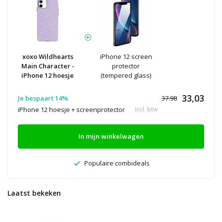
xoxo Wildhearts
iPhone 12 screen
Main Character -
protector
iPhone 12 hoesje
(tempered glass)
33,03
Je bespaart 14%
37.98
iPhone 12 hoesje + screenprotector
Incl. btw
In mijn winkelwagen
Populaire combideals
Laatst bekeken