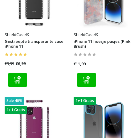
ShieldCase®
ShieldCase®
Gestreepte transparante case
iPhone 11 hoesje pasjes (Pink
iPhone 11
Brush)
€9,99
€6,99
€11,99
Sale 40%
1+1 Gratis
1+1 Gratis