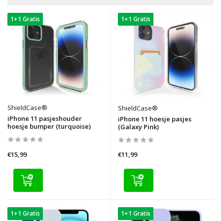
1+1 Gratis
1+1 Gratis
ShieldCase®
ShieldCase®
iPhone 11 pasjeshouder
iPhone 11 hoesje pasjes
hoesje bumper (turquoise)
(Galaxy Pink)
€15,99
€11,99
1+1 Gratis
1+1 Gratis