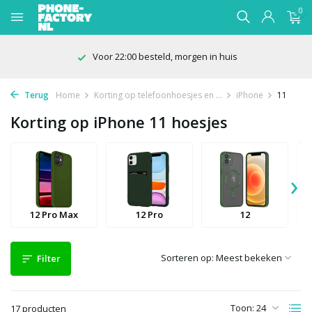
0
Voor 22:00 besteld, morgen in huis
Terug
Home
Korting op telefoonhoesjes en ...
iPhone
11
Korting op iPhone 11 hoesjes
›
12 Pro Max
12 Pro
12
Sorteren op:
Filter
Toon:
17 producten