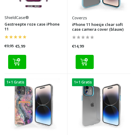
ShieldCase®
Coverzs
Gestreepte roze case iPhone
iPhone 11 hoesje clear soft
11
case camera cover (blauw)
€9,95
€5,99
€14,99
1+1 Gratis
1+1 Gratis