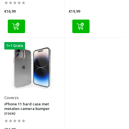
€16,99
€19,99
1+1 Gratis
Coverzs
iPhone 11 hard case met
metalen camera bumper
(roze)