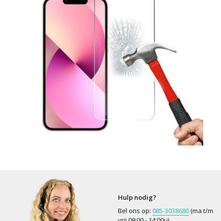
Hulp nodig?
Bel ons op:
085-3038680
(ma t/m
vrij 09:00 - 14:00u)