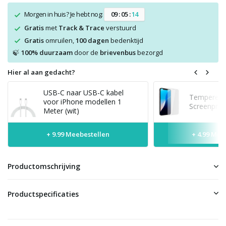
Morgen in huis? Je hebt nog:
0
9
:
0
5
:
1
4
Gratis
met
Track & Trace
verstuurd
Gratis
omruilen,
100 dagen
bedenktijd
100% duurzaam
door de
brievenbus
bezorgd
🍃
Hier al aan gedacht?
USB-C naar USB-C kabel
Tempered 
voor iPhone modellen 1
Screenprot
Meter (wit)
+ 9.99 Meebestellen
+ 4.99 Mee
Productomschrijving
Productspecificaties