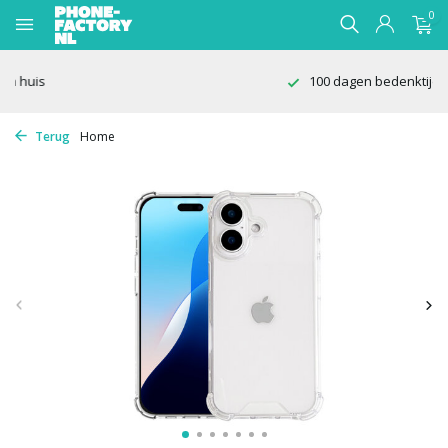
0
100 dagen bedenktijd
Terug
Home