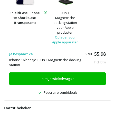
ShieldCase iPhone
3 in 1
16 Shock Case
Magnetische
(transparant)
docking station
voor Apple
producten
Oplader voor
Apple apparaten
55,98
Je bespaart 7%
59.98
iPhone 16 hoesje + 3 in 1 Magnetische docking
Incl. btw
station
In mijn winkelwagen
Populaire combideals
Laatst bekeken