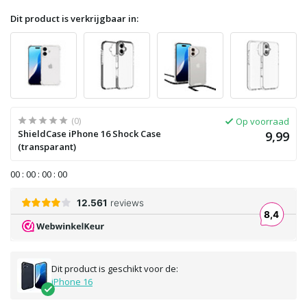
Dit product is verkrijgbaar in:
(0)
Op voorraad
ShieldCase iPhone 16 Shock Case
9,99
(transparant)
0
0
:
0
0
:
0
0
:
0
0
Dit product is geschikt voor de:
iPhone 16