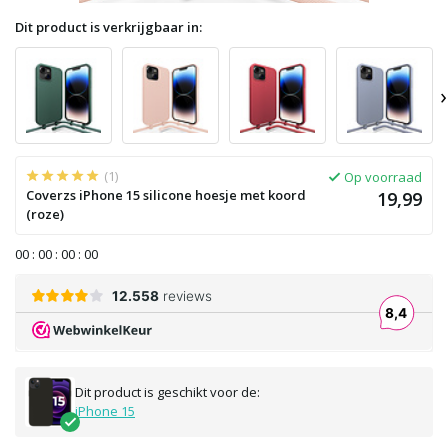
Dit product is verkrijgbaar in:
›
(1)
Op voorraad
Coverzs iPhone 15 silicone hoesje met koord
19,99
(roze)
0
0
:
0
0
:
0
0
:
0
0
Dit product is geschikt voor de:
iPhone 15