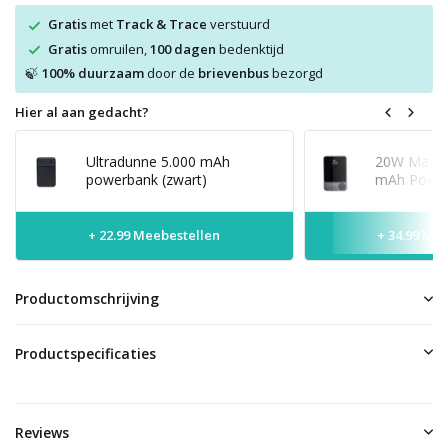
Gratis
met
Track & Trace
verstuurd
Gratis
omruilen,
100 dagen
bedenktijd
100% duurzaam
door de
brievenbus
bezorgd
🍃
Hier al aan gedacht?
Ultradunne 5.000 mAh
20W MagSaf
powerbank (zwart)
mAh Power
+ 22.99 Meebestellen
+ 34.99 Me
Productomschrijving
Productspecificaties
Reviews