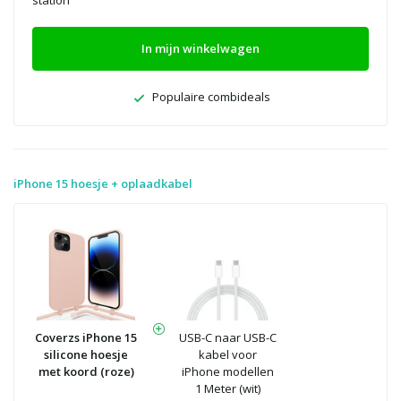
station
In mijn winkelwagen
Populaire combideals
iPhone 15 hoesje + oplaadkabel
Coverzs iPhone 15
USB-C naar USB-C
silicone hoesje
kabel voor
met koord (roze)
iPhone modellen
1 Meter (wit)