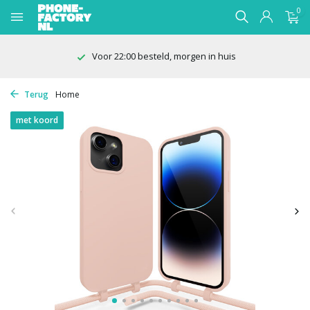
0
100 dagen bedenktijd
Terug
Home
met koord