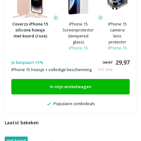
Coverzs iPhone 15
iPhone 15
iPhone 15
silicone hoesje
Screenprotector
camera
met koord (roze)
(tempered
lens
glass)
protector
iPhone 15
iPhone 15
29,97
Je bespaart 15%
34.97
iPhone 15 hoesje + volledige bescherming
Incl. btw
In mijn winkelwagen
Populaire combideals
Laatst bekeken
met koord