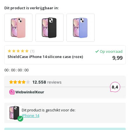
Dit product is verkrijgbaar in:
(1)
Op voorraad
ShieldCase iPhone 14 silicone case (roze)
9,99
0
0
:
0
0
:
0
0
:
0
0
Dit product is geschikt voor de:
iPhone 14