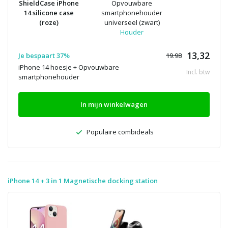
ShieldCase iPhone
Opvouwbare
14 silicone case
smartphonehouder
(roze)
universeel (zwart)
Houder
13,32
Je bespaart 37%
19.98
iPhone 14 hoesje + Opvouwbare
Incl. btw
smartphonehouder
In mijn winkelwagen
Populaire combideals
iPhone 14 + 3 in 1 Magnetische docking station