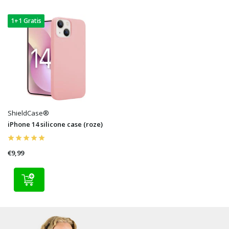
1+1 Gratis
ShieldCase®
iPhone 14 silicone case (roze)
€9,99