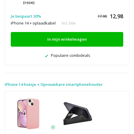
(roze)
12,98
Je bespaart 30%
17.98
iPhone 14 + oplaadkabel
Incl. btw
In mijn winkelwagen
Populaire combideals
iPhone 14 hoesje + Opvouwbare smartphonehouder