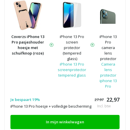
Coverzs iPhone 13
iPhone 13 Pro
iPhone 13
Pro pasjeshouder
screen
Pro
hoesje met
protector
camera
schuifknop (roze)
(tempered
lens
glass)
protector
iPhone 13 Pro
Camera
screenprotector
lens
tempered glass
protector
iphone 13
Pro
22,97
Je bespaart 19%
27.97
iPhone 13 Pro hoesje + volledige bescherming
Incl. btw
In mijn winkelwagen