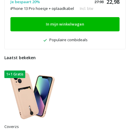
22,98
Je bespaart 20%
27.98
iPhone 13 Pro hoesje + oplaadkabel
Incl. btw
In mijn winkelwagen
Populaire combideals
Laatst bekeken
1+1 Gratis
Coverzs