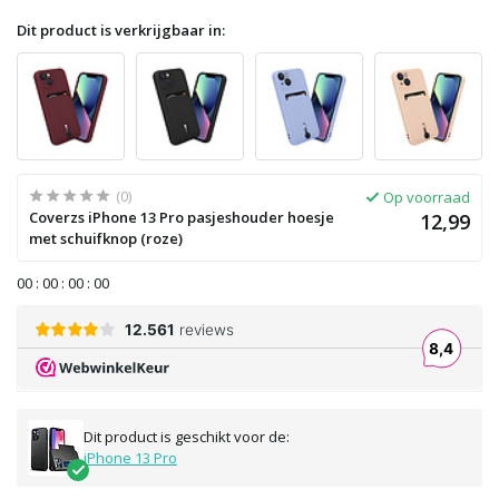
Dit product is verkrijgbaar in:
(0)
Op voorraad
Coverzs iPhone 13 Pro pasjeshouder hoesje
12,99
met schuifknop (roze)
0
0
:
0
0
:
0
0
:
0
0
Dit product is geschikt voor de:
iPhone 13 Pro