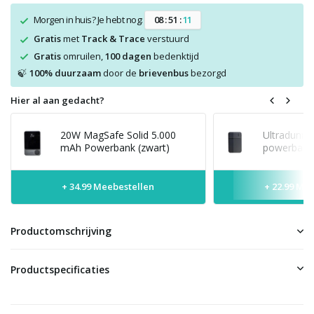
Morgen in huis? Je hebt nog:
0
8
:
5
1
:
1
1
Gratis
met
Track & Trace
verstuurd
Gratis
omruilen,
100 dagen
bedenktijd
100% duurzaam
door de
brievenbus
bezorgd
🍃
Hier al aan gedacht?
20W MagSafe Solid 5.000
Ultradunne
mAh Powerbank (zwart)
powerbank 
+ 34.99 Meebestellen
+ 22.99 Me
Productomschrijving
Productspecificaties