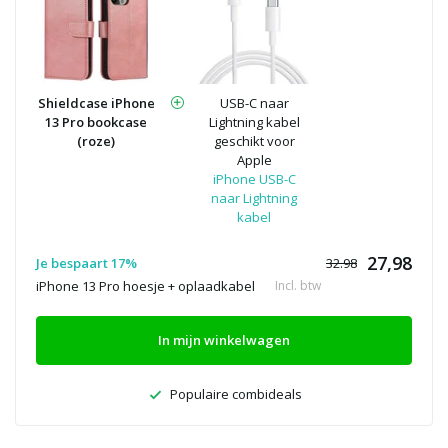
Shieldcase iPhone
USB-C naar
13 Pro bookcase
Lightning kabel
(roze)
geschikt voor
Apple
iPhone USB-C
naar Lightning
kabel
27,98
Je bespaart 17%
32.98
iPhone 13 Pro hoesje + oplaadkabel
Incl. btw
In mijn winkelwagen
Populaire combideals