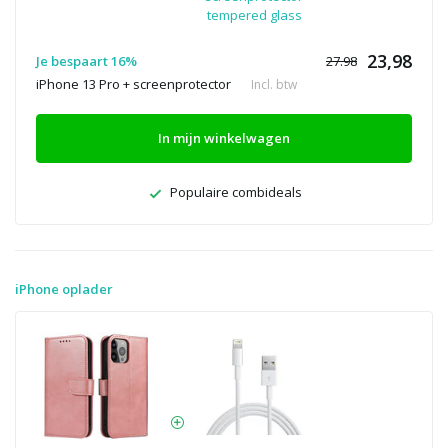
tempered glass
23,98
Je bespaart 16%
27.98
iPhone 13 Pro + screenprotector
Incl. btw
In mijn winkelwagen
Populaire combideals
iPhone oplader