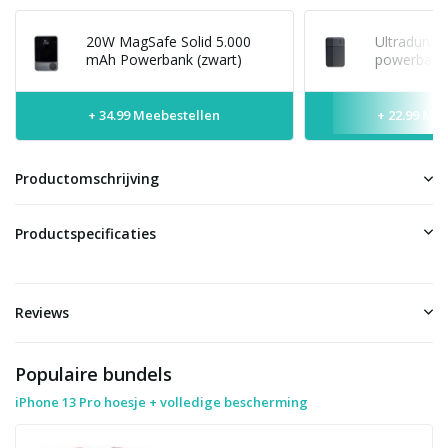
20W MagSafe Solid 5.000
Ultradunne
mAh Powerbank (zwart)
powerbank 
+ 34.99 Meebestellen
+ 22.99 Me
Productomschrijving
Productspecificaties
Reviews
Populaire bundels
iPhone 13 Pro hoesje + volledige bescherming