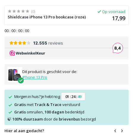
(0)
Op voorraad
Shieldcase iPhone 13 Pro bookcase (roze)
17,99
0
0
:
0
0
:
0
0
:
0
0
Dit product is geschikt voor de:
iPhone 13 Pro
Morgen in huis? Je hebt nog:
0
1
:
2
4
:
4
9
Gratis
met
Track & Trace
verstuurd
Gratis
omruilen,
100 dagen
bedenktijd
100% duurzaam
door de
brievenbus
bezorgd
🍃
Hier al aan gedacht?