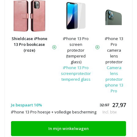
Shieldcase iPhone
iPhone 13 Pro
iPhone 13
13 Pro bookcase
screen
Pro
(roze)
protector
camera
(tempered
lens
glass)
protector
iPhone 13 Pro
Camera
screenprotector
lens
tempered glass
protector
iphone 13
Pro
27,97
Je bespaart 16%
32.97
iPhone 13 Pro hoesje + volledige bescherming
Incl. btw
In mijn winkelwagen