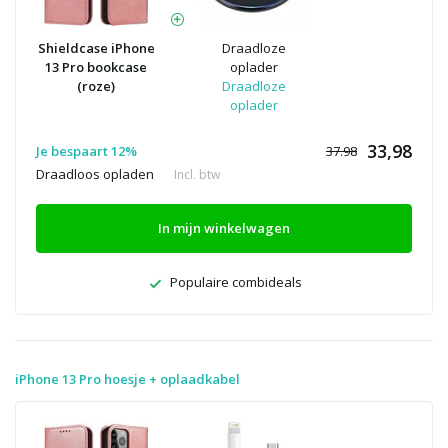
Shieldcase iPhone
Draadloze
13 Pro bookcase
oplader
(roze)
Draadloze
oplader
33,98
Je bespaart 12%
37.98
Draadloos opladen
Incl. btw
In mijn winkelwagen
Populaire combideals
iPhone 13 Pro hoesje + oplaadkabel