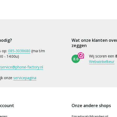
nodig?
Wat onze klanten ove
zeggen
s op:
085-3038680
(ma t/m
Wij scoren een
8
:00 - 14:00u)
8.6
Webwinkelkeur
:
service@phone-factory.nl
ijk onze
servicepagina
account
Onze andere shops
reren
Smartwatchbanden.nl