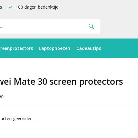
is
100 dagen bedenktijd
creenprotectors
Laptophoezen
Cadeautips
ei Mate 30 screen protectors
en
ucten gevonden!...