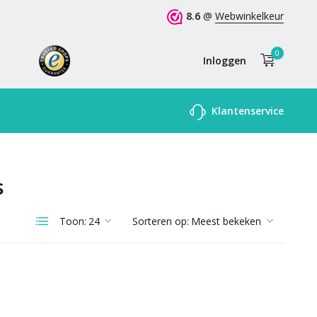
8.6
@
Webwinkelkeur
0
Inloggen
Account
Klantenservice
aanmaken
s
Toon:
Sorteren op: