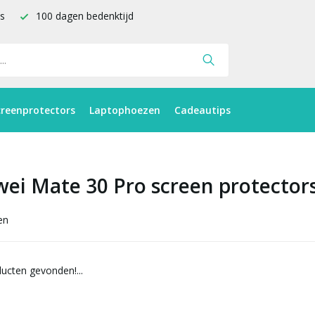
is
100 dagen bedenktijd
creenprotectors
Laptophoezen
Cadeautips
ei Mate 30 Pro screen protector
en
ucten gevonden!...