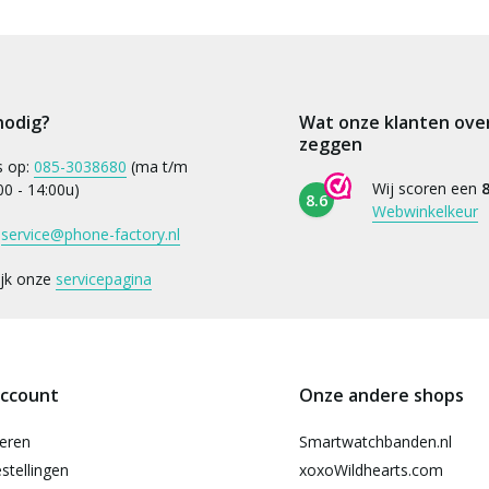
nodig?
Wat onze klanten ove
zeggen
s op:
085-3038680
(ma t/m
Wij scoren een
8
:00 - 14:00u)
8.6
Webwinkelkeur
:
service@phone-factory.nl
ijk onze
servicepagina
account
Onze andere shops
reren
Smartwatchbanden.nl
stellingen
xoxoWildhearts.com