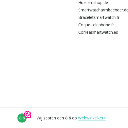
Huellen-shop.de
Smartwatcharmbaender.d
Braceletsmartwatch.fr
Coque-telephone.fr
Correasmartwatch.es
8.6
Wij scoren een
8.6
op
Webwinkelkeur