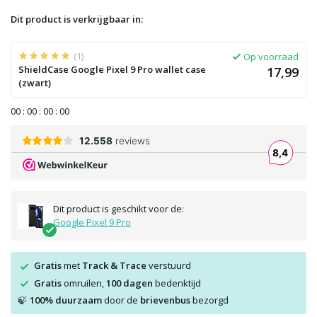
Dit product is verkrijgbaar in:
(1)
Op voorraad
ShieldCase Google Pixel 9 Pro wallet case
17,99
(zwart)
0
0
:
0
0
:
0
0
:
0
0
Dit product is geschikt voor de:
Google Pixel 9 Pro
Gratis
met
Track & Trace
verstuurd
Gratis
omruilen,
100 dagen
bedenktijd
100% duurzaam
door de
brievenbus
bezorgd
🍃