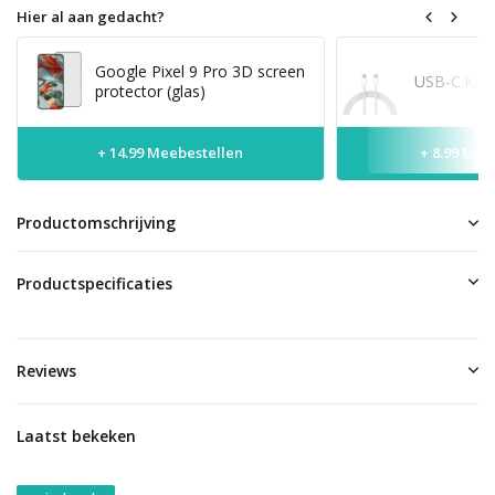
Hier al aan gedacht?
Google Pixel 9 Pro 3D screen
USB-C kabe
protector (glas)
+ 14.99 Meebestellen
+ 8.99 Mee
Productomschrijving
Productspecificaties
Reviews
Laatst bekeken