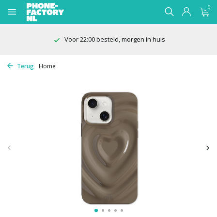
0
100 dagen bedenktijd
Terug
Home