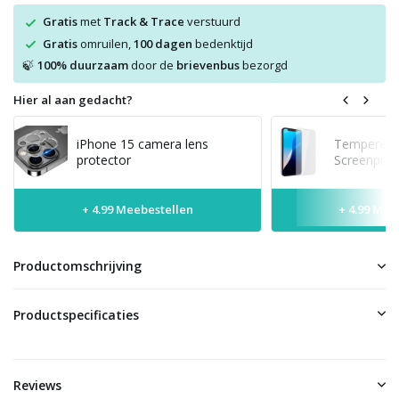
Gratis
met
Track & Trace
verstuurd
Gratis
omruilen,
100 dagen
bedenktijd
100% duurzaam
door de
brievenbus
bezorgd
🍃
Hier al aan gedacht?
iPhone 15 camera lens
Tempered 
protector
Screenprot
+ 4.99 Meebestellen
+ 4.99 Mee
Productomschrijving
Productspecificaties
Reviews