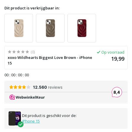
Dit product is verkrijgbaar in:
(0)
Op voorraad
xoxo Wildhearts Biggest Love Brown - iPhone
19,99
15
0
0
:
0
0
:
0
0
:
0
0
Dit product is geschikt voor de:
iPhone 15