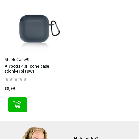
ShieldCase®
Airpods 4 silicone case
(donkerblauw)
€8,99
Hulp nodig?