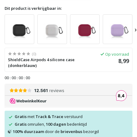
Dit product is verkrijgbaar in:
›
(0)
Op voorraad
ShieldCase Airpods 4 silicone case
8,99
(donkerblauw)
0
0
:
0
0
:
0
0
:
0
0
Gratis
met
Track & Trace
verstuurd
Gratis
omruilen,
100 dagen
bedenktijd
100% duurzaam
door de
brievenbus
bezorgd
🍃