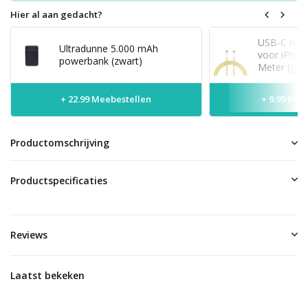
Hier al aan gedacht?
USB-C naar
Ultradunne 5.000 mAh
voor iPhon
powerbank (zwart)
Meter (geel
+ 22.99 Meebestellen
+ 9.99 Mee
Productomschrijving
Productspecificaties
Reviews
Laatst bekeken